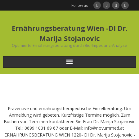
Follow us
Ernährungsberatung Wien -DI Dr.
Marija Stojanovic
Optimierte Ernährungsberatung durch Bio-Impedanz-Analyse
Home
Ernährungsberatung
Frauengesundheit und Ernährung
Präventive und ernährungstherapeutische Einzelberatung. Um
Anmeldung wird gebeten. Kurzfristige Termine möglich. Zum
Buchen von Terminen kontaktieren Sie Frau Dr. Marija Stojanovic
BODYMED/Leberfasten
Tel.: 0699 1031 69 67 oder E-Mail: info@novummed.at
ERNÄHRUNGSBERATUNG WIEN 1220- DI Dr. Marija Stojanovic -
Bio-Impedanz-Analyse/BIA Messung