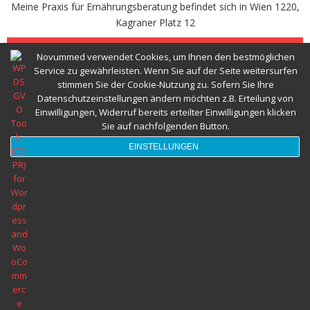
Meine Praxis für Ernährungsberatung befindet sich in Wien 1220,
Kagraner Platz 12
KONTAKT
TERMINVEREINBAREN
Novummed verwendet Cookies, um Ihnen den bestmöglichen
Infothek
Service zu gewährleisten. Wenn Sie auf der Seite weitersurfen
stimmen Sie der Cookie-Nutzung zu. Sofern Sie Ihre
Datenschutzeinstellungen ändern möchten z.B. Erteilung von
Abnehmspritze und Ernährungsberatung
Ernährungsberatung Wien © 2022 Alle Rechte vorbehalten novumMED
Einwilligungen, Widerruf bereits erteilter Einwilligungen klicken
Sie auf nachfolgenden Button.
Herzgesund Essen und Trinken
EINSTELLUNGEN