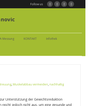
Follow us
anovic
IA Messung
KONTAKT
Infothek
etreuung
,
Muskelabbau vermeiden
,
nachhaltig
zur Unterstützung der Gewichtsreduktion
n reicht jedoch nicht aus, um eine gesunde und