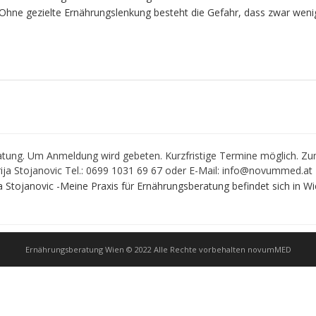
hne gezielte Ernährungslenkung besteht die Gefahr, dass zwar wenige
atung. Um Anmeldung wird gebeten. Kurzfristige Termine möglich. Z
ija Stojanovic Tel.: 0699 1031 69 67 oder E-Mail: info@novummed.at
janovic -Meine Praxis für Ernährungsberatung befindet sich in Wi
Ernährungsberatung Wien © 2022 Alle Rechte vorbehalten novumMED