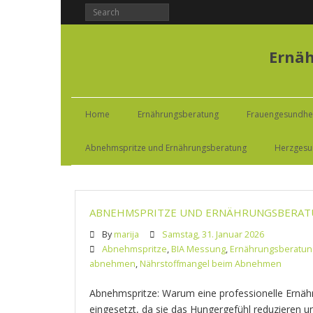
Ernäh
Home
Ernährungsberatung
Frauengesundhei
Abnehmspritze und Ernährungsberatung
Herzgesu
ABNEHMSPRITZE UND ERNÄHRUNGSBERA
By
marija
Samstag, 31. Januar 2026
Abnehmspritze
,
BIA Messung
,
Ernährungsberatun
abnehmen
,
Nährstoffmangel beim Abnehmen
Abnehmspritze: Warum eine professionelle Ernäh
eingesetzt, da sie das Hungergefühl reduzieren 