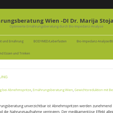
rungsberatung Wien -DI Dr. Marija Stoj
Optimierte Ernährungsberatung durch Bio-Impedanz-Analyse
t und Ernährung
BODYMED/Leberfasten
Bio-Impedanz-Analyse/B
nd Essen und Trinken
TUNG
g bei Abnehmspritze
,
Ernährungsberatung Wien
,
Gewichtsreduktion mit B
rungsberatung unverzichtbar ist Abnehmspritzen werden zunehmend 
und die Nahrungsaufnahme verringern. Der medikamentöse Effekt allei