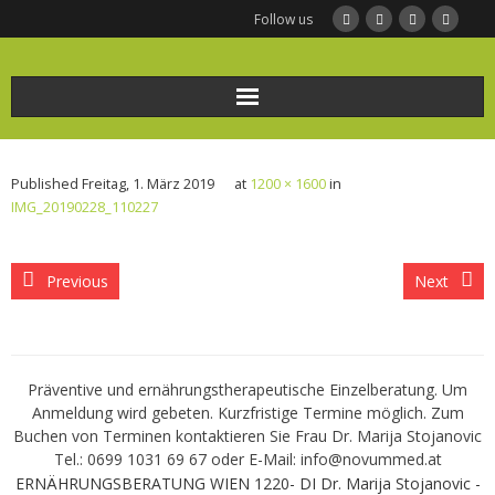
Follow us
Home
Published
Freitag, 1. März 2019
at
1200 × 1600
in
Ernährungsberatung
IMG_20190228_110227
Frauengesundheit und Ernährung
Previous
Next
BODYMED/Leberfasten
Bio-Impedanz-Analyse/BIA Messung
Präventive und ernährungstherapeutische Einzelberatung. Um
Anmeldung wird gebeten. Kurzfristige Termine möglich. Zum
KONTAKT
Buchen von Terminen kontaktieren Sie Frau Dr. Marija Stojanovic
Tel.: 0699 1031 69 67 oder E-Mail: info@novummed.at
Infothek
ERNÄHRUNGSBERATUNG WIEN 1220- DI Dr. Marija Stojanovic -