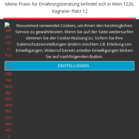
Meine Praxis für Ernährungsberatung befindet sich in Wien 1220,
Abnehmspritze und Ernährungsberatung
Kagraner Platz 12
TERMINVEREINBAREN
Novummed verwendet Cookies, um Ihnen den bestmöglichen
Herzgesund Essen und Trinken
Service zu gewährleisten. Wenn Sie auf der Seite weitersurfen
stimmen Sie der Cookie-Nutzung zu. Sofern Sie Ihre
Datenschutzeinstellungen ändern möchten z.B. Erteilung von
Ernährungsberatung Wien © 2022 Alle Rechte vorbehalten novumMED
Einwilligungen, Widerruf bereits erteilter Einwilligungen klicken
Sie auf nachfolgenden Button.
EINSTELLUNGEN