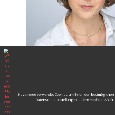
Previous
Präventive und ernährungstherapeutische Einzelber
Buchen von Terminen kontaktieren Sie Frau Dr. Mar
ERNÄHRUNGSBERATUNG WIEN 1220- DI Dr. Marija Sto
Novummed verwendet Cookies, um Ihnen den bestmöglichen Ser
1220, Kagraner Platz 12
Datenschutzeinstellungen ändern möchten z.B. Ertei