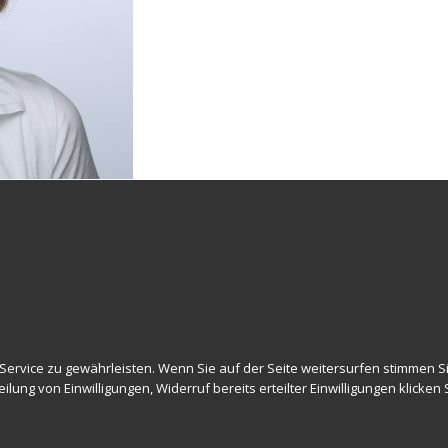
atung. Um Anmeldung wird gebeten. Kurzfristige Termine möglich. Z
ija Stojanovic Tel.: 0699 1031 69 67 oder E-Mail: info@novummed.at
janovic -Meine Praxis für Ernährungsberatung befindet sich in Wi
vice zu gewährleisten. Wenn Sie auf der Seite weitersurfen stimmen Sie
lung von Einwilligungen, Widerruf bereits erteilter Einwilligungen klicken
Ernährungsberatung Wien © 2022 Alle Rechte vorbehalten novumMED