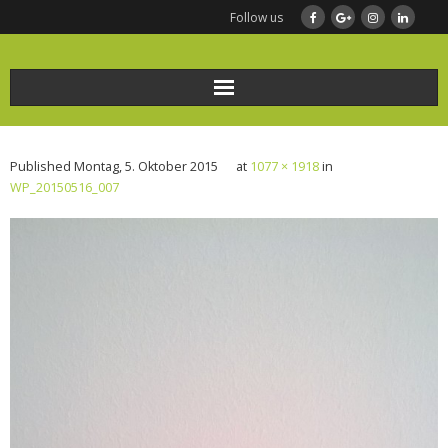
Follow us
Home
Published
Montag, 5. Oktober 2015
at
1077 × 1918
in
Ernährungsberatung
WP_20150516_007
Frauengesundheit und Ernährung
BODYMED/Leberfasten
Bio-Impedanz-Analyse/BIA Messung
KONTAKT
Infothek