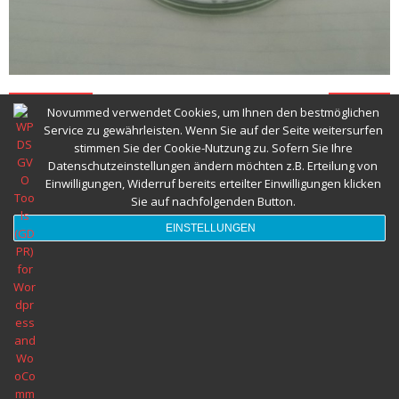
Previous
Next
Novummed verwendet Cookies, um Ihnen den bestmöglichen
Service zu gewährleisten. Wenn Sie auf der Seite weitersurfen
stimmen Sie der Cookie-Nutzung zu. Sofern Sie Ihre
Datenschutzeinstellungen ändern möchten z.B. Erteilung von
Einwilligungen, Widerruf bereits erteilter Einwilligungen klicken
Präventive und ernährungstherapeutische Einzelberatung. Um
Sie auf nachfolgenden Button.
Anmeldung wird gebeten. Kurzfristige Termine möglich. Zum
EINSTELLUNGEN
Buchen von Terminen kontaktieren Sie Frau Dr. Marija Stojanovic
Tel.: 0699 1031 69 67 oder E-Mail: info@novummed.at
ERNÄHRUNGSBERATUNG WIEN 1220- DI Dr. Marija Stojanovic -
Meine Praxis für Ernährungsberatung befindet sich in Wien 1220,
Kagraner Platz 12
TERMINVEREINBAREN