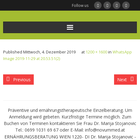
Follow us
Home
Published
Mittwoch, 4. Dezember 2019
at
1200 × 1600
in
WhatsApp
Ernährungsberatung
Image 2019-11-29 at 20.53.51(2)
Frauengesundheit und Ernährung
Previous
Next
BODYMED/Leberfasten
Bio-Impedanz-Analyse/BIA Messung
Präventive und ernährungstherapeutische Einzelberatung. Um
Anmeldung wird gebeten. Kurzfristige Termine möglich. Zum
KONTAKT
Buchen von Terminen kontaktieren Sie Frau Dr. Marija Stojanovic
Tel.: 0699 1031 69 67 oder E-Mail: info@novummed.at
Infothek
ERNÄHRUNGSBERATUNG WIEN 1220- DI Dr. Marija Stojanovic -