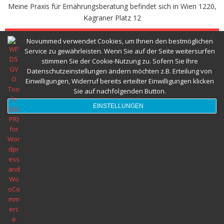
Meine Praxis für Ernährungsberatung befindet sich in Wien 1220,
Abnehmspritze und Ernährungsberatung
Kagraner Platz 12
TERMINVEREINBAREN
Novummed verwendet Cookies, um Ihnen den bestmöglichen
Herzgesund Essen und Trinken
Service zu gewährleisten. Wenn Sie auf der Seite weitersurfen
stimmen Sie der Cookie-Nutzung zu. Sofern Sie Ihre
Datenschutzeinstellungen ändern möchten z.B. Erteilung von
Ernährungsberatung Wien © 2022 Alle Rechte vorbehalten novumMED
Einwilligungen, Widerruf bereits erteilter Einwilligungen klicken
Sie auf nachfolgenden Button.
EINSTELLUNGEN