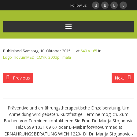
Follow us
Home
Published
Samstag, 10. Oktober 2015
at
640 × 165
in
Ernährungsberatung
Logo_novumMED_CMYK_300dpi_mala
Frauengesundheit und Ernährung
Previous
Next
BODYMED/Leberfasten
Bio-Impedanz-Analyse/BIA Messung
Präventive und ernährungstherapeutische Einzelberatung. Um
Anmeldung wird gebeten. Kurzfristige Termine möglich. Zum
KONTAKT
Buchen von Terminen kontaktieren Sie Frau Dr. Marija Stojanovic
Tel.: 0699 1031 69 67 oder E-Mail: info@novummed.at
Infothek
ERNÄHRUNGSBERATUNG WIEN 1220- DI Dr. Marija Stojanovic -