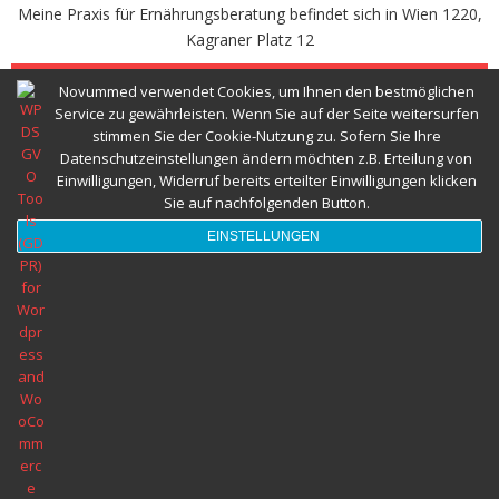
Meine Praxis für Ernährungsberatung befindet sich in Wien 1220,
Abnehmspritze und Ernährungsberatung
Kagraner Platz 12
TERMINVEREINBAREN
Novummed verwendet Cookies, um Ihnen den bestmöglichen
Herzgesund Essen und Trinken
Service zu gewährleisten. Wenn Sie auf der Seite weitersurfen
stimmen Sie der Cookie-Nutzung zu. Sofern Sie Ihre
Datenschutzeinstellungen ändern möchten z.B. Erteilung von
Ernährungsberatung Wien © 2022 Alle Rechte vorbehalten novumMED
Einwilligungen, Widerruf bereits erteilter Einwilligungen klicken
Sie auf nachfolgenden Button.
EINSTELLUNGEN