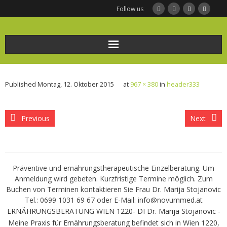
Follow us
Home
Published
Montag, 12. Oktober 2015
at
967 × 380
in
header333
Ernährungsberatung
Frauengesundheit und Ernährung
Previous
Next
BODYMED/Leberfasten
Präventive und ernährungstherapeutische Einzelberatung. Um
Bio-Impedanz-Analyse/BIA Messung
Anmeldung wird gebeten. Kurzfristige Termine möglich. Zum
Buchen von Terminen kontaktieren Sie Frau Dr. Marija Stojanovic
KONTAKT
Tel.: 0699 1031 69 67 oder E-Mail: info@novummed.at
ERNÄHRUNGSBERATUNG WIEN 1220- DI Dr. Marija Stojanovic -
Infothek
Meine Praxis für Ernährungsberatung befindet sich in Wien 1220,