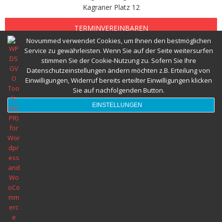
Kagraner Platz 12
Abnehmspritze und Ernährungsberatung
TERMINVEREINBAREN
Novummed verwendet Cookies, um Ihnen den bestmöglichen
Herzgesund Essen und Trinken
Service zu gewährleisten. Wenn Sie auf der Seite weitersurfen
stimmen Sie der Cookie-Nutzung zu. Sofern Sie Ihre
Ernährungsberatung Wien © 2022 Alle Rechte vorbehalten novumMED
Datenschutzeinstellungen ändern möchten z.B. Erteilung von
Einwilligungen, Widerruf bereits erteilter Einwilligungen klicken
Sie auf nachfolgenden Button.
EINSTELLUNGEN