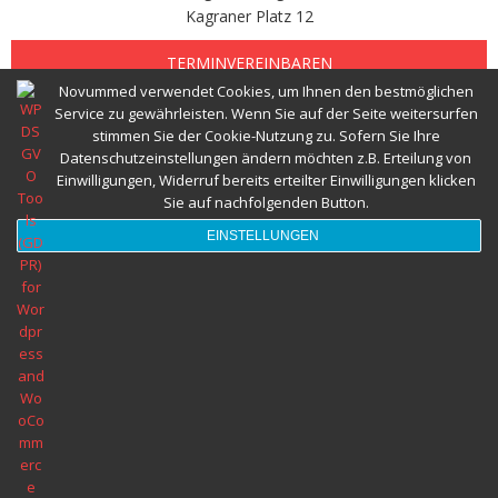
Kagraner Platz 12
Abnehmspritze und Ernährungsberatung
TERMINVEREINBAREN
Novummed verwendet Cookies, um Ihnen den bestmöglichen
Herzgesund Essen und Trinken
Service zu gewährleisten. Wenn Sie auf der Seite weitersurfen
stimmen Sie der Cookie-Nutzung zu. Sofern Sie Ihre
Ernährungsberatung Wien © 2022 Alle Rechte vorbehalten novumMED
Datenschutzeinstellungen ändern möchten z.B. Erteilung von
Einwilligungen, Widerruf bereits erteilter Einwilligungen klicken
Sie auf nachfolgenden Button.
EINSTELLUNGEN