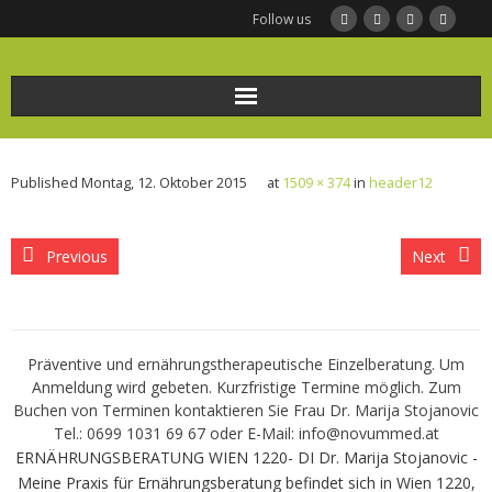
Follow us
Home
Published
Montag, 12. Oktober 2015
at
1509 × 374
in
header12
Ernährungsberatung
Frauengesundheit und Ernährung
Previous
Next
BODYMED/Leberfasten
Präventive und ernährungstherapeutische Einzelberatung. Um
Bio-Impedanz-Analyse/BIA Messung
Anmeldung wird gebeten. Kurzfristige Termine möglich. Zum
Buchen von Terminen kontaktieren Sie Frau Dr. Marija Stojanovic
KONTAKT
Tel.: 0699 1031 69 67 oder E-Mail: info@novummed.at
ERNÄHRUNGSBERATUNG WIEN 1220- DI Dr. Marija Stojanovic -
Infothek
Meine Praxis für Ernährungsberatung befindet sich in Wien 1220,