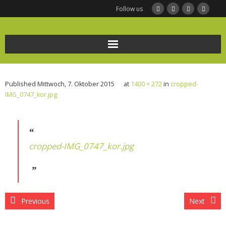
Follow us
Home
Published
Mittwoch, 7. Oktober 2015
at
1400 × 272
in
cropped-
Ernährungsberatung
IMG_0747_kor.jpg
Frauengesundheit und Ernährung
BODYMED/Leberfasten
cropped-IMG_0747_kor.jpg
Bio-Impedanz-Analyse/BIA Messung
KONTAKT
Previous
Next
Infothek