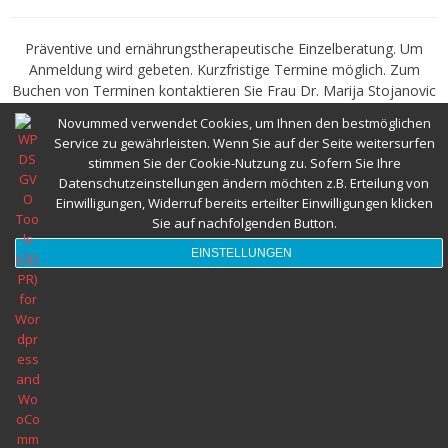
Abnehmspritze und Ernährungsberatung
Präventive und ernährungstherapeutische Einzelberatung. Um
Anmeldung wird gebeten. Kurzfristige Termine möglich. Zum
Herzgesund Essen und Trinken
Buchen von Terminen kontaktieren Sie Frau Dr. Marija Stojanovic
Tel.: 0699 1031 69 67 oder E-Mail: info@novummed.at
Novummed verwendet Cookies, um Ihnen den bestmöglichen
ERNÄHRUNGSBERATUNG WIEN 1220- DI Dr. Marija Stojanovic -
Service zu gewährleisten. Wenn Sie auf der Seite weitersurfen
Meine Praxis für Ernährungsberatung befindet sich in Wien 1220,
stimmen Sie der Cookie-Nutzung zu. Sofern Sie Ihre
Kagraner Platz 12
Datenschutzeinstellungen ändern möchten z.B. Erteilung von
Einwilligungen, Widerruf bereits erteilter Einwilligungen klicken
TERMINVEREINBAREN
Sie auf nachfolgenden Button.
EINSTELLUNGEN
Ernährungsberatung Wien © 2022 Alle Rechte vorbehalten novumMED