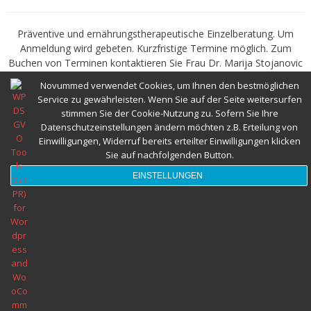
Abnehmspritze und Ernährungsberatung
Präventive und ernährungstherapeutische Einzelberatung. Um
Anmeldung wird gebeten. Kurzfristige Termine möglich. Zum
Herzgesund Essen und Trinken
Buchen von Terminen kontaktieren Sie Frau Dr. Marija Stojanovic
Tel.: 0699 1031 69 67 oder E-Mail: info@novummed.at
Novummed verwendet Cookies, um Ihnen den bestmöglichen
ERNÄHRUNGSBERATUNG WIEN 1220- DI Dr. Marija Stojanovic -
Service zu gewährleisten. Wenn Sie auf der Seite weitersurfen
Meine Praxis für Ernährungsberatung befindet sich in Wien 1220,
stimmen Sie der Cookie-Nutzung zu. Sofern Sie Ihre
Kagraner Platz 12
Datenschutzeinstellungen ändern möchten z.B. Erteilung von
Einwilligungen, Widerruf bereits erteilter Einwilligungen klicken
TERMINVEREINBAREN
Sie auf nachfolgenden Button.
EINSTELLUNGEN
Ernährungsberatung Wien © 2022 Alle Rechte vorbehalten novumMED