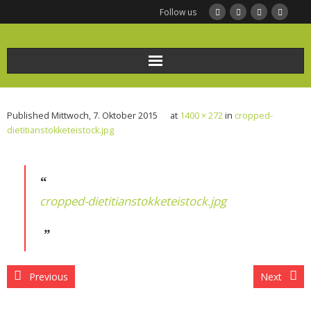
Follow us
Home
Published
Mittwoch, 7. Oktober 2015
at
1400 × 272
in
cropped-
Ernährungsberatung
dietitianstokketeistock.jpg
Frauengesundheit und Ernährung
BODYMED/Leberfasten
cropped-dietitianstokketeistock.jpg
Bio-Impedanz-Analyse/BIA Messung
KONTAKT
Previous
Next
Infothek