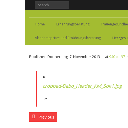
Home
Ernährungsberatung
Frauengesundhei
Abnehmspritze und Ernährungsberatung
Herzgesu
Published
Donnerstag, 7. November 2013
at
940 × 197
i
cropped-Babo_Header_Kivi_Sok1.jpg
Previous