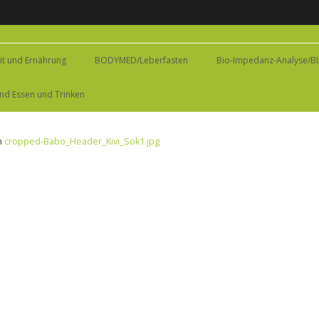
t und Ernährung
BODYMED/Leberfasten
Bio-Impedanz-Analyse/B
nd Essen und Trinken
n
cropped-Babo_Header_Kivi_Sok1.jpg