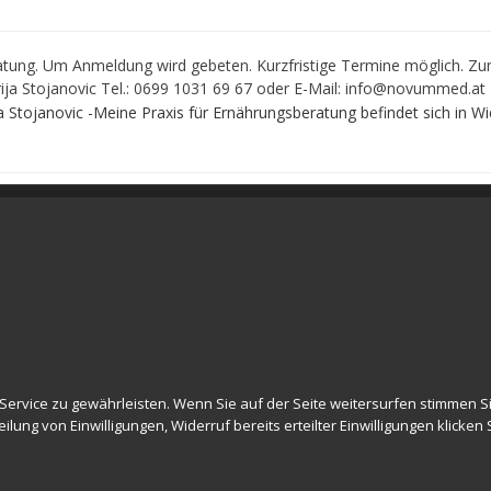
atung. Um Anmeldung wird gebeten. Kurzfristige Termine möglich. Z
ija Stojanovic Tel.: 0699 1031 69 67 oder E-Mail: info@novummed.at
janovic -Meine Praxis für Ernährungsberatung befindet sich in Wi
Ernährungsberatung Wien © 2022 Alle Rechte vorbehalten novumMED
vice zu gewährleisten. Wenn Sie auf der Seite weitersurfen stimmen Sie
lung von Einwilligungen, Widerruf bereits erteilter Einwilligungen klicken