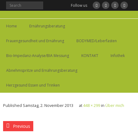
Follow us
Home
Ernährungsberatung
Frauengesundheit und Ernährung
BODYMED/Leberfasten
Bio-Impedanz-Analyse/BIA Messung
KONTAKT
Infothek
Abnehmspritze und Ernährungsberatung
Herzgesund Essen und Trinken
Published
Samstag, 2. November 2013
at
448 × 299
in
Über mich
Previous