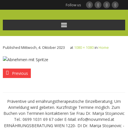
Follow us
Home
Published
Mittwoch, 4. Oktober 2023
at
1080 × 1080
in
Home
Ernährungsberatung
Frauengesundheit und Ernährung
Previous
BODYMED/Leberfasten
Bio-Impedanz-Analyse/BIA Messung
Präventive und ernährungstherapeutische Einzelberatung. Um
Anmeldung wird gebeten. Kurzfristige Termine möglich. Zum
KONTAKT
Buchen von Terminen kontaktieren Sie Frau Dr. Marija Stojanovic
Tel.: 0699 1031 69 67 oder E-Mail: info@novummed.at
Infothek
ERNÄHRUNGSBERATUNG WIEN 1220- DI Dr. Marija Stojanovic -