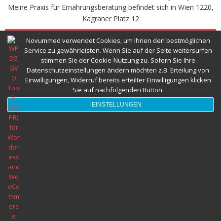
Meine Praxis für Ernährungsberatung befindet sich in Wien 1220,
Abnehmspritze und Ernährungsberatung
Kagraner Platz 12
TERMINVEREINBAREN
Novummed verwendet Cookies, um Ihnen den bestmöglichen
Herzgesund Essen und Trinken
Service zu gewährleisten. Wenn Sie auf der Seite weitersurfen
stimmen Sie der Cookie-Nutzung zu. Sofern Sie Ihre
Datenschutzeinstellungen ändern möchten z.B. Erteilung von
Ernährungsberatung Wien © 2022 Alle Rechte vorbehalten novumMED
Einwilligungen, Widerruf bereits erteilter Einwilligungen klicken
Sie auf nachfolgenden Button.
EINSTELLUNGEN